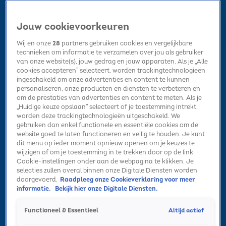
Jouw cookievoorkeuren
Wij en onze
28
partners gebruiken cookies en vergelijkbare
technieken om informatie te verzamelen over jou als gebruiker
van onze website(s), jouw gedrag en jouw apparaten. Als je „Alle
cookies accepteren” selecteert, worden trackingtechnologieën
Home
Kerst
Nieuws
Radio luisteren
Hitlijsten
Acties
ingeschakeld om onze advertenties en content te kunnen
Volg Sky Radio
personaliseren, onze producten en diensten te verbeteren en
om de prestaties van advertenties en content te meten. Als je
„Huidige keuze opslaan” selecteert of je toestemming intrekt,
worden deze trackingtechnologieën uitgeschakeld. We
Zoeken
gebruiken dan enkel functionele en essentiële cookies om de
website goed te laten functioneren en veilig te houden. Je kunt
dit menu op ieder moment opnieuw openen om je keuzes te
wijzigen of om je toestemming in te trekken door op de link
Home
Radio luisteren
Acties
Alle zenders
Summer Top 101
Cookie-instellingen onder aan de webpagina te klikken. Je
selecties zullen overal binnen onze Digitale Diensten worden
doorgevoerd.
Raadpleeg onze Cookieverklaring voor meer
informatie.
Bekijk hier onze Digitale Diensten.
Altijd actief
Functioneel & Essentieel