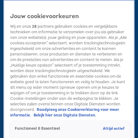
Jouw cookievoorkeuren
Wij en onze
28
partners gebruiken cookies en vergelijkbare
technieken om informatie te verzamelen over jou als gebruiker
van onze website(s), jouw gedrag en jouw apparaten. Als je „Alle
cookies accepteren” selecteert, worden trackingtechnologieën
Home
Kerst
Nieuws
Radio luisteren
Hitlijsten
Acties
ingeschakeld om onze advertenties en content te kunnen
Volg Sky Radio
personaliseren, onze producten en diensten te verbeteren en
om de prestaties van advertenties en content te meten. Als je
„Huidige keuze opslaan” selecteert of je toestemming intrekt,
worden deze trackingtechnologieën uitgeschakeld. We
Zoeken
gebruiken dan enkel functionele en essentiële cookies om de
website goed te laten functioneren en veilig te houden. Je kunt
dit menu op ieder moment opnieuw openen om je keuzes te
wijzigen of om je toestemming in te trekken door op de link
Home
Radio luisteren
Acties
Alle zenders
Summer Top 101
Cookie-instellingen onder aan de webpagina te klikken. Je
selecties zullen overal binnen onze Digitale Diensten worden
Sky Radio kerstdilemma's met Davina
doorgevoerd.
Raadpleeg onze Cookieverklaring voor meer
Michelle
informatie.
Bekijk hier onze Digitale Diensten.
5 nov 2025, 14:58
Altijd actief
Functioneel & Essentieel
Sky Radio kerstdilemma's met Davina Michelle