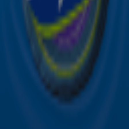
Acties
Sky Radio-app
Sky Radio FM-frequenties per regio
Over Sky Radio
Contact
Voorwaarden
Privacyverklaring
Gebruiksvoorwaarden
Toegankelijkheid
Cookieverklaring
Digitale diensten
Cookie instellingen
Adverteren
Vacatures
Publieksservice
Download de Sky Radio App
Volg Sky Radio
©
2026 Talpa Network. Alle rechten voorbehouden. Geen