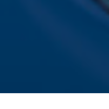
Hitlijsten
Acties
Sky Radio-app
Sky Radio FM-frequenties per regio
Over Sky Radio
Contact
Voorwaarden
Privacyverklaring
Gebruiksvoorwaarden
Toegankelijkheid
Cookieverklaring
Digitale diensten
Cookie instellingen
Adverteren
Vacatures
Publieksservice
Download de Sky Radio App
Volg Sky Radio
©
2026 Talpa Network. Alle rechten voorbehouden. Geen 