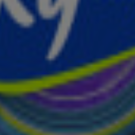
1
2
3
4
5
de hoogte van alle leuke winacties en het laatste nieuws o
het laatste nieuws en aanbiedingen die wijzelf of in same
vacyverklaring
.