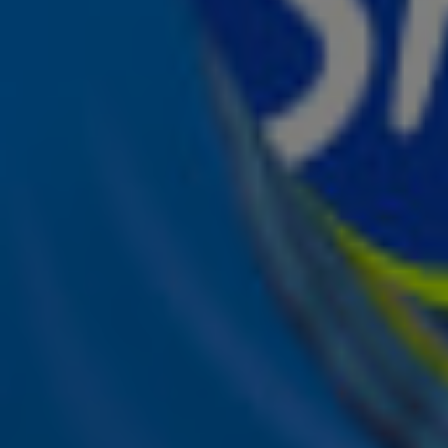
Ontvang onze nieuwsbrief
Meld je aan voor de nieuwsbrief van Sky Radio en blijf op 
Aanmelden
Meld je aan voor onze wekelijkse nieuwsbrief met daarin 
ieder moment afmelden. Zie voor meer informatie de
pri
Snel naar
Online radio luisteren naar Sky Radio
Alle Sky zenders