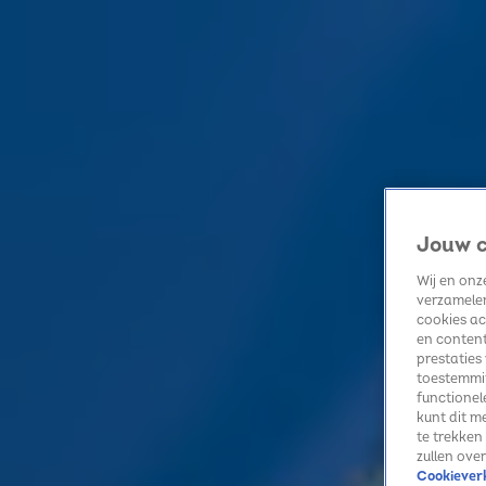
Home
Kerst
Nieuws
Radio luisteren
Hitlijsten
Acties
Volg Sky Radio
Jouw c
Zoeken
Wij en on
Home
Radio luisteren
Acties
Alle zenders
Summer Top 101
verzamelen
cookies ac
Alle Kerst update Artikelen
en content
6 x de mooiste kerstcircussen in Nederland!
prestaties
13 nov 2025, 15:25
toestemmin
functionel
Douwe Bob en Miss Montreal brengen samen kerstsingle uit
kunt dit m
7 nov 2025, 12:21
te trekken
Kerstdilemma's! Kiest Davina Michelle voor de kerstboom versieren of voor koekjes
zullen ove
Cookieverk
5 nov 2025, 14:55