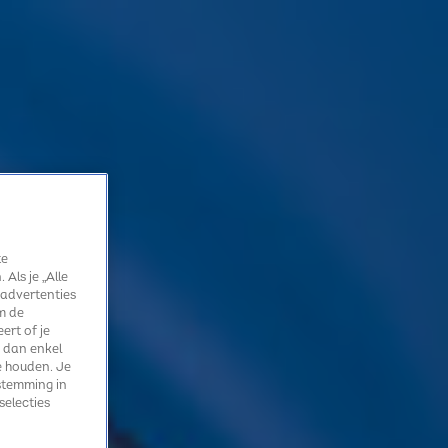
te
Als je „Alle
 advertenties
m de
ert of je
 dan enkel
e houden. Je
stemming in
selecties