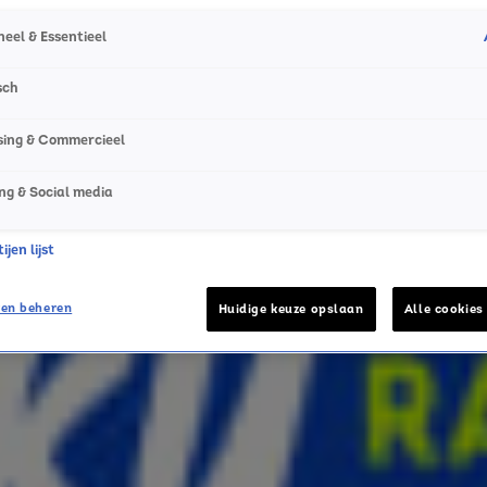
eel & Essentieel
sch
sing & Commercieel
ng & Social media
jen lijst
en beheren
Huidige keuze opslaan
Alle cookies