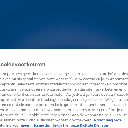
ookievoorkeuren
ze
28
partners gebruiken cookies en vergelijkbare technieken om informatie 
 over jou als gebruiker van onze website(s), jouw gedrag en jouw apparaten. 
cepteren” selecteert, worden trackingtechnologieën ingeschakeld om onze
 te kunnen personaliseren, onze producten en diensten te verbeteren en o
 van advertenties en content te meten. Als je „Huidige keuze opslaan” selecte
g intrekt, worden deze trackingtechnologieën uitgeschakeld. We gebruiken
e en essentiële cookies om de website goed te laten functioneren en veilig t
enu op ieder moment opnieuw openen om je keuzes te wijzigen of om je toe
 door op de link Cookie-instellingen onder aan de webpagina te klikken. Je 
 bakken?
ral binnen onze Digitale Diensten worden doorgevoerd.
Raadpleeg onze
laring voor meer informatie.
Bekijk hier onze Digitale Diensten.