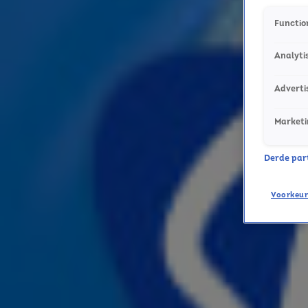
Dit was in de 00's en de 10's echt een ding!
Function
30 okt 2025, 09:25
Alle keren dat Mariah Carey het kerstseizoen aftrapte
Analyti
29 okt 2025, 15:57
Sky Radio kerstdilemma's met Pommelien Thijs!
Adverti
22 okt 2025, 09:16
Christina Aguilera viert 25 jaar kerstalbum met concertfilm in Parijs
Marketi
16 okt 2025, 09:36
Sky Radio studio al helemaal in kerstsferen
Derde parti
10 okt 2025, 13:54
Sky Radio Christmas nu ook te beluisteren via DAB+
1 okt 2025, 07:37
Voorkeur
Kerstliefhebbers, opgelet: A Christmas Carol krijgt een gloednieuwe remake
12 juni 2025, 12:00
Dit is dé ultieme kersthit volgens Sky-luisteraars 🏆
20 dec 2024, 09:07
Last Christmas van Wham! na 40 jaar voor het eerst op nummer 1
13 dec 2024, 13:11