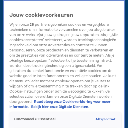
Jouw cookievoorkeuren
Wij en onze
28
partners gebruiken cookies en vergelijkbare
technieken om informatie te verzamelen over jou als gebruiker
van onze website(s), jouw gedrag en jouw apparaten. Als je „Alle
cookies accepteren” selecteert, worden trackingtechnologieën
Home
Kerst
Nieuws
Radio luisteren
Hitlijsten
Acties
ingeschakeld om onze advertenties en content te kunnen
Volg Sky Radio
personaliseren, onze producten en diensten te verbeteren en
om de prestaties van advertenties en content te meten. Als je
„Huidige keuze opslaan” selecteert of je toestemming intrekt,
worden deze trackingtechnologieën uitgeschakeld. We
Zoeken
gebruiken dan enkel functionele en essentiële cookies om de
website goed te laten functioneren en veilig te houden. Je kunt
dit menu op ieder moment opnieuw openen om je keuzes te
wijzigen of om je toestemming in te trekken door op de link
Home
Radio luisteren
Acties
Alle zenders
Summer Top 101
Cookie-instellingen onder aan de webpagina te klikken. Je
selecties zullen overal binnen onze Digitale Diensten worden
doorgevoerd.
Raadpleeg onze Cookieverklaring voor meer
informatie.
Bekijk hier onze Digitale Diensten.
Altijd actief
Functioneel & Essentieel