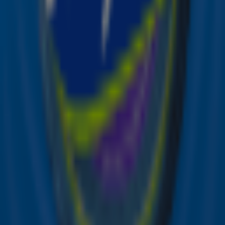
Dit was The Christmas Station 2025 💙
Verlopen
Mede mogelijk gemaakt door
Win een betoverende kerst in
Disneyland® Paris!
Sky Radio Haardvuur TV: zo stream je het
gratis naar je tv
Verlopen
Mede mogelijk gemaakt door
De Sky Eindejaarskalender: elke dag kans
op prijzen van de Postcode Loterij
Ontvang onze nieuwsbrief
Meld je aan voor de nieuwsbrief van Sky Radio en blijf op
de hoogte van alle leuke winacties en het laatste nieuws
over je favoriete Sky-artiesten.
Aanmelden
Meld je aan voor onze wekelijkse nieuwsbrief met daarin
het laatste nieuws en aanbiedingen die wijzelf of in