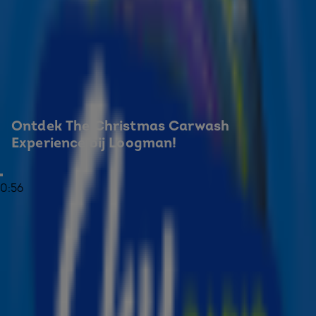
kerstuitje van het jaar. Sky Radio
The Christmas Station
en Loogman toveren Carwash Loogman Rotterdam
namelijk om tot The Christmas Carwash Station: een
complete kerstbeleving voor het hele gezin. 🚗🎄
Van 11 t/m 14 december verandert de carwash elke avond
in een winterse Christmas Experience. Terwijl jouw auto
Ontdek The Christmas Carwash 
wordt gewassen en weer feestdagen-proof de wasstraat
Experience bij Loogman!
uitrijdt, duik jij met je gezin in de kerstsfeer.
Wat kun je verwachten?
0:56
De Sky Radio kerstman is aanwezig voor een meet &
greet. 🎅
Fotomoment voor het hele gezin: leg jullie bezoek vast
tijdens een feestelijke kerstfoto.
“Wassen & krassen”: iedereen ontvangt een Sky
kraskaart en maakt kans op leuke cadeautjes.
Geurhanger bij binnenkomst: zo ruikt je auto meteen