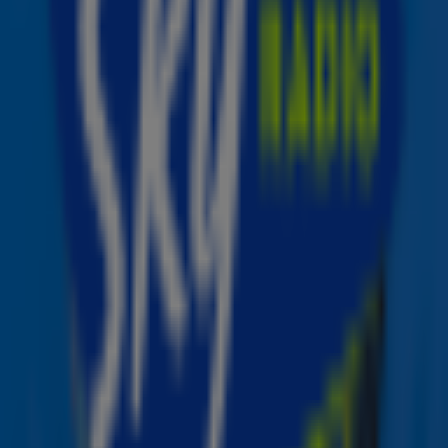
heerlijk naar kerst.
Sky Radio live op locatie én op alle Loogman
tankstations, zodat je ook tijdens het wassen of tanken
non-stop de grootste kersthits hoort.
Praktische info
📍
Locatie
Loogman Carwash
Stadionweg 21 3077 AN
Rotterdam
📅
Data
Donderdag 11 t/m zondag 14 december
⏰
Tijd
Dagelijks van 17:00 – 22:00 uur
🫰 Prijs
Speciale kerstaanbieding van €14,- voor
wasprogramma 1 (normaal €21,50)
Door
Redactie Sky Radio
Lees ook