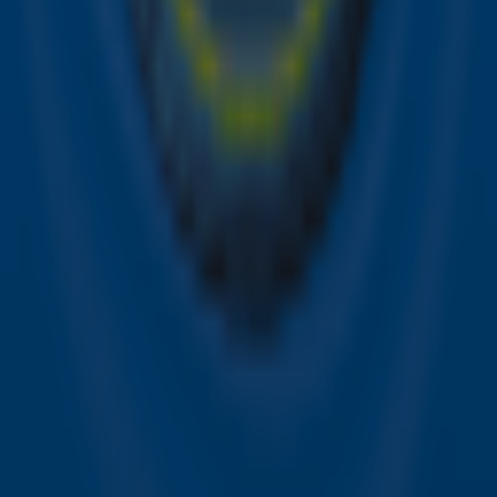
samenwerking met onze partners organiseren. Je kunt je
op ieder moment afmelden. Zie voor meer informatie de
privacyverklaring
.
Snel naar
Online radio luisteren naar Sky Radio
Alle Sky zenders
Hitlijsten
Acties
Sky Radio-app
Sky Radio FM-frequenties per regio
Over Sky Radio
Contact
Voorwaarden
Privacyverklaring
Gebruiksvoorwaarden
Toegankelijkheid
Cookieverklaring
Digitale diensten