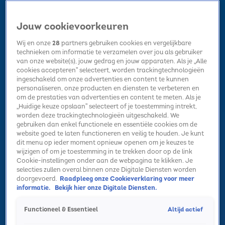
Jouw cookievoorkeuren
Wij en onze
28
partners gebruiken cookies en vergelijkbare
technieken om informatie te verzamelen over jou als gebruiker
van onze website(s), jouw gedrag en jouw apparaten. Als je „Alle
cookies accepteren” selecteert, worden trackingtechnologieën
Home
Kerst
Nieuws
Radio luisteren
Hitlijsten
Acties
ingeschakeld om onze advertenties en content te kunnen
Volg Sky Radio
personaliseren, onze producten en diensten te verbeteren en
om de prestaties van advertenties en content te meten. Als je
„Huidige keuze opslaan” selecteert of je toestemming intrekt,
worden deze trackingtechnologieën uitgeschakeld. We
Zoeken
gebruiken dan enkel functionele en essentiële cookies om de
website goed te laten functioneren en veilig te houden. Je kunt
dit menu op ieder moment opnieuw openen om je keuzes te
wijzigen of om je toestemming in te trekken door op de link
Home
Radio luisteren
Acties
Alle zenders
Summer Top 101
Cookie-instellingen onder aan de webpagina te klikken. Je
selecties zullen overal binnen onze Digitale Diensten worden
doorgevoerd.
Raadpleeg onze Cookieverklaring voor meer
informatie.
Bekijk hier onze Digitale Diensten.
Altijd actief
Functioneel & Essentieel