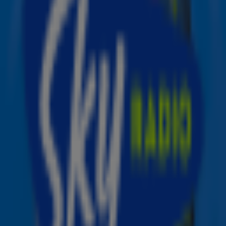
unieke mash-up van meer dan 70 bekende hits en werd
bekroond met maar liefst 10 Tony Awards®. En het
mooiste nieuws? Jij kunt erbij zijn in het Beatrix Theater
in Utrecht!
Waan je in de Moulin Rouge
We geven maar liefst 5 x 2 tickets weg voor de exclusieve
Can-Can Seats. Op deze plekken vooraan in de zaal
word je omringd door de show en waan je jezelf écht in de
Moulin Rouge.
Meedoen is simpel: schrijf jezelf hieronder in op de
speciale gastenlijst en maak meteen kans! Inschrijven
kan tot en met 27 juni.
Lees
hier
de spelvoorwaarden.
Beleef een zinderende zomer vol liefde in Utrecht
Moulin Rouge! De Musical
is een explosie van muziek,