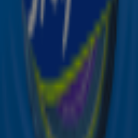
dans en spektakel met meer dan 70 wereldhits in één
mash-up musical! Kijk voor meer info ook op de website
van
moulinrougedemusical.nl
!
Deel deze actie
Ontvang onze nieuwsbrief
Meld je aan voor de nieuwsbrief van Sky Radio en blijf op
de hoogte van alle leuke winacties en het laatste nieuws
over je favoriete Sky-artiesten.
Aanmelden
Meld je aan voor onze wekelijkse nieuwsbrief met daarin
het laatste nieuws en aanbiedingen die wijzelf of in
samenwerking met onze partners organiseren. Je kunt je
op ieder moment afmelden. Zie voor meer informatie de
privacyverklaring
.
Snel naar
Online radio luisteren naar Sky Radio