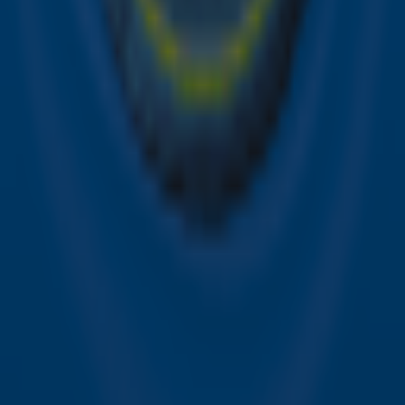
Alle Sky zenders
Hitlijsten
Acties
Sky Radio-app
Sky Radio FM-frequenties per regio
Over Sky Radio
Contact
Voorwaarden
Privacyverklaring
Gebruiksvoorwaarden
Toegankelijkheid
Cookieverklaring
Digitale diensten
Cookie instellingen
Adverteren
Vacatures
Publieksservice
Download de Sky Radio App
Volg Sky Radio