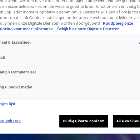
g intrekt, worden deze trackingtechnologieën uitgeschakeld. We gebruiken
e en essentiële cookies om de website goed te laten functioneren en veilig t
enu op ieder moment opnieuw openen om je keuzes te wijzigen of om je toe
 door op de link Cookie-instellingen onder aan de webpagina te klikken. Je 
ral binnen onze Digitale Diensten worden doorgevoerd.
Raadpleeg onze
laring voor meer informatie.
Bekijk hier onze Digitale Diensten.
eel & Essentieel
sch
sing & Commercieel
ng & Social media
jen lijst
en beheren
Huidige keuze opslaan
Alle cookies