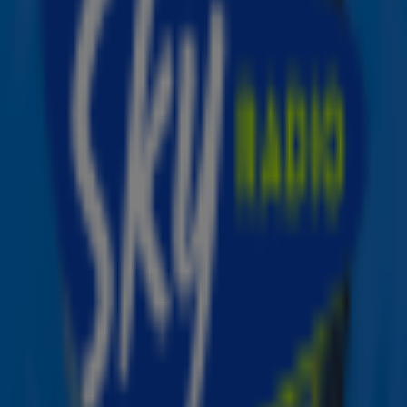
zomerse goodies die jouw zomer nóg zonniger maken!
Vanaf 4 augustus: puzzelen maar!
Het eerste zomerspel staat voor je klaar
, en dat
betekent... tijd voor de schuifpuzzel! Maak de zomerse
afbeelding van de bekende Sky-artiest compleet door de
stukjes op de juiste plek te schuiven.
Selecteer de puzzelstukken die je wil omwisselen, en de
puzzel past zich automatisch aan.
Heb jij de puzzel opgelost? Dan maak je direct kans op
het Sky-zomerpakket!
Meespelen voor de zomerse prijzen kan van 4 tot en met
10 augustus.
Deel deze actie
Ontvang onze nieuwsbrief