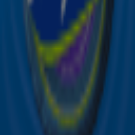
Meld je aan voor de nieuwsbrief van Sky Radio en blijf op
de hoogte van alle leuke winacties en het laatste nieuws
over je favoriete Sky-artiesten.
Aanmelden
Meld je aan voor onze wekelijkse nieuwsbrief met daarin
het laatste nieuws en aanbiedingen die wijzelf of in
samenwerking met onze partners organiseren. Je kunt je
op ieder moment afmelden. Zie voor meer informatie de
privacyverklaring
.
Snel naar
Online radio luisteren naar Sky Radio
Alle Sky zenders
Hitlijsten
Acties
Sky Radio-app
Sky Radio FM-frequenties per regio
Over Sky Radio
Contact