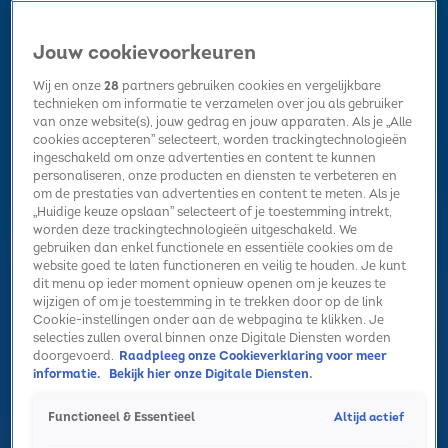
Jouw cookievoorkeuren
Wij en onze
28
partners gebruiken cookies en vergelijkbare
technieken om informatie te verzamelen over jou als gebruiker
van onze website(s), jouw gedrag en jouw apparaten. Als je „Alle
cookies accepteren” selecteert, worden trackingtechnologieën
Home
Kerst
Nieuws
Radio luisteren
Hitlijsten
Acties
ingeschakeld om onze advertenties en content te kunnen
Volg Sky Radio
personaliseren, onze producten en diensten te verbeteren en
om de prestaties van advertenties en content te meten. Als je
„Huidige keuze opslaan” selecteert of je toestemming intrekt,
worden deze trackingtechnologieën uitgeschakeld. We
Zoeken
gebruiken dan enkel functionele en essentiële cookies om de
website goed te laten functioneren en veilig te houden. Je kunt
dit menu op ieder moment opnieuw openen om je keuzes te
wijzigen of om je toestemming in te trekken door op de link
Home
Radio luisteren
Acties
Alle zenders
Summer Top 101
Cookie-instellingen onder aan de webpagina te klikken. Je
selecties zullen overal binnen onze Digitale Diensten worden
doorgevoerd.
Raadpleeg onze Cookieverklaring voor meer
informatie.
Bekijk hier onze Digitale Diensten.
Altijd actief
Functioneel & Essentieel