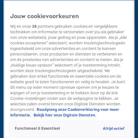
Jouw cookievoorkeuren
Wij en onze
28
partners gebruiken cookies en vergelijkbare
technieken om informatie te verzamelen over jou als gebruiker
van onze website(s), jouw gedrag en jouw apparaten. Als je „Alle
cookies accepteren” selecteert, worden trackingtechnologieën
Home
Kerst
Nieuws
Radio luisteren
Hitlijsten
Acties
ingeschakeld om onze advertenties en content te kunnen
Volg Sky Radio
personaliseren, onze producten en diensten te verbeteren en
om de prestaties van advertenties en content te meten. Als je
„Huidige keuze opslaan” selecteert of je toestemming intrekt,
worden deze trackingtechnologieën uitgeschakeld. We
Zoeken
gebruiken dan enkel functionele en essentiële cookies om de
website goed te laten functioneren en veilig te houden. Je kunt
dit menu op ieder moment opnieuw openen om je keuzes te
wijzigen of om je toestemming in te trekken door op de link
Home
Radio luisteren
Acties
Alle zenders
Summer Top 101
Cookie-instellingen onder aan de webpagina te klikken. Je
selecties zullen overal binnen onze Digitale Diensten worden
doorgevoerd.
Raadpleeg onze Cookieverklaring voor meer
informatie.
Bekijk hier onze Digitale Diensten.
Altijd actief
Functioneel & Essentieel