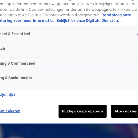
enu op ieder moment opnieuw openen om je keuzes te wijzigen of om je toe
 door op de link Cookie-instellingen onder aan de webpagina te klikken. Je 
ral binnen onze Digitale Diensten worden doorgevoerd.
Raadpleeg onze
laring voor meer informatie.
Bekijk hier onze Digitale Diensten.
eel & Essentieel
sch
sing & Commercieel
ng & Social media
jen lijst
en beheren
Huidige keuze opslaan
Alle cookies